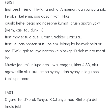
FIRST
first best friend: Tiwik..rumah di Ampenan, dah punya anak.
terakhir ketemu, pas dosq nikah...Hiks
crush: hehe, bego ma ndesone kumat..crush apa'an yak?
[Reth, kasi tau dunk..:(]
first movie: tu dia, si Bram Strokker Dracula..
first lie: pas nonton si itu pelem..bilang ka bo-nyok belajar
ma Tiwik, gak taunya nonton ke bioskop :D dah minta maaf
loh..
Music: jadi mikir..lupa denk..wa, enggak, klas 4 SD, aku
ngewakilin skul ikut lomba nyanyi..dah nyanyiin lagu pop,
tapi lupa apa'an..
LAST
Cigarette: dikotak ijonya, RD..tanya mas Rinto aja deh
[malu jek]