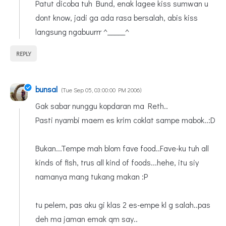
Patut dicoba tuh Bund, enak lagee kiss sumwan u
dont know, jadi ga ada rasa bersalah, abis kiss
langsung ngabuurrr ^_____^
REPLY
bunsal
Tue Sep 05, 03:00:00 PM 2006
Gak sabar nunggu kopdaran ma Reth..
Pasti nyambi maem es krim coklat sampe mabok..:D
Bukan...Tempe mah blom fave food..Fave-ku tuh all
kinds of fish, trus all kind of foods...hehe, itu siy
namanya mang tukang makan :P
tu pelem, pas aku gi klas 2 es-empe kl g salah..pas
deh ma jaman emak qm say..