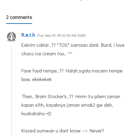
2 comments
R.e.t.h
Tue Sep 05, 09:33:00 AM 2006
Eskrim coklat..?? *TOS* samaan donk Bund, i love
choco ice cream too.. ^^
Fave food tempe..?? Halah,sgala macem tempe
bow, ekekekek
Then, Bram Stocker's..?? Hmm itu pilem jaman
kapan sihh, kayaknya jaman emak2 gw deh,
huahahaha =D
Kissed sumwan u dont know --> Never?