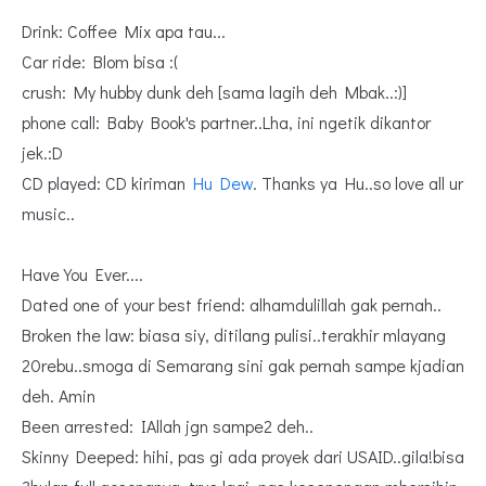
Drink: Coffee Mix apa tau...
Car ride: Blom bisa :(
crush: My hubby dunk deh [sama lagih deh Mbak..:)]
phone call: Baby Book's partner..Lha, ini ngetik dikantor
jek.:D
CD played: CD kiriman
Hu Dew
. Thanks ya Hu..so love all ur
music..
Have You Ever....
Dated one of your best friend: alhamdulillah gak pernah..
Broken the law: biasa siy, ditilang pulisi..terakhir mlayang
20rebu..smoga di Semarang sini gak pernah sampe kjadian
deh. Amin
Been arrested: IAllah jgn sampe2 deh..
Skinny Deeped: hihi, pas gi ada proyek dari USAID..gila!bisa