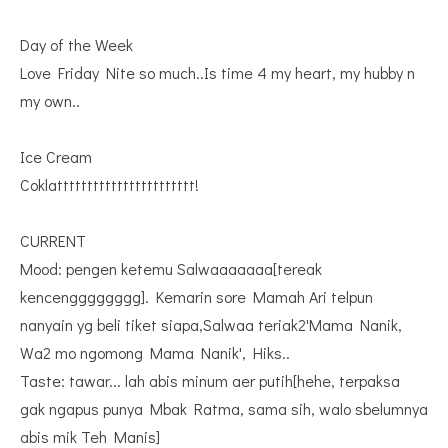
Day of the Week
Love Friday Nite so much..Is time 4 my heart, my hubby n
my own..
Ice Cream
Coklattttttttttttttttttttttt!
CURRENT
Mood: pengen ketemu Salwaaaaaaa[tereak
kencengggggggg]. Kemarin sore Mamah Ari telpun
nanyain yg beli tiket siapa,Salwaa teriak2'Mama Nanik,
Wa2 mo ngomong Mama Nanik', Hiks..
Taste: tawar... lah abis minum aer putih[hehe, terpaksa
gak ngapus punya Mbak Ratma, sama sih, walo sbelumnya
abis mik Teh Manis]