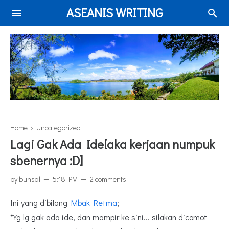
ASEANIS WRITING
Home
› Uncategorized
Lagi Gak Ada Ide[aka kerjaan numpuk
sbenernya :D]
by
bunsal
5:18 PM
2 comments
Ini yang dibilang
Mbak Retma
;
*Yg lg gak ada ide, dan mampir ke sini... silakan dicomot