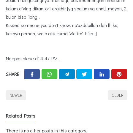
3bulan full gosongnya. trus lagi, pas kesenengan mbersihin
kolam diving dikantor terakhir [yg sbelum yg enni]..mayan, 2
bulan bisa ilang..
Kissed someone you don't know: na'uzdubillah dah [hiks,
keknya pernah, walo aku cuma 'victim'..hiks..]
Ngepas slese di 4.47 PM..
SHARE
NEWER
OLDER
Related Posts
There is no other posts in this category.