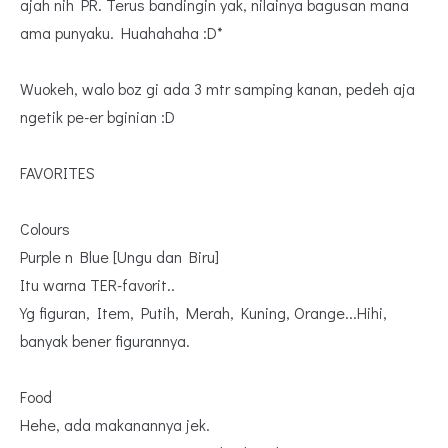
ajah nih PR. Terus bandingin yak, nilainya bagusan mana
ama punyaku. Huahahaha :D*
Wuokeh, walo boz gi ada 3 mtr samping kanan, pedeh aja
ngetik pe-er bginian :D
FAVORITES
Colours
Purple n Blue [Ungu dan Biru]
Itu warna TER-favorit..
Yg figuran, Item, Putih, Merah, Kuning, Orange...Hihi,
banyak bener figurannya.
Food
Hehe, ada makanannya jek.