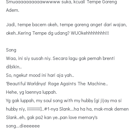
Smuaaaaaaaaaawwwww suka, kcuali Tempe Goreng
Adem.
Jadi, tempe bacem okeh, tempe goreng anget dari wajan,
okeh..Kering Tempe dg udang? WUOkehhhhhhhh!!!
Song
Waa, ini siy susah niy. Secara lagu gak pernah brenti
dibikin..
So, ngekut mood ini hari aja yah..
'Beautiful Worldnya' Rage Againts The Machine..
Hehe, yg laennya luppah.
Yg gak luppah, my soul song with my hubby [gi jijay ma si
hubby niy, iiiiiiiiiii]..#1-nya Slank...ha ha ha, mak-mak demen
Slank..eh, gak pa2 kan ye..pan love memory's
song...dieeeeee