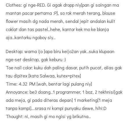
Clothes: gi nge-RED. Gi agak dropp niy[pan gi saingan ma
mantan pacar pertama :P], so rok merah terang, blouse
flower masih dg nada merah, sendal jepit andalan kulit
coklat dan tas pastel..hehe, kantor kek mo ke blanja
aja..kantorku ngoboy siy..
Desktop: warna ijo ]apa biru keijo2an yak..suka klupaan
nge-set desktop, gak keburu :)
Toe nail color: kuku dah paling dasar, putih pucat, alias gak
tau dipitex [kata Salwaa, kutex=pitex]
Time: 4.32 PM [wah, bentar lagi pulang niy]
Annoyance: be3 doang..1 programmer, 1 boz, 2 tekhnisi[gak
ada meja, gi pada diteras depan] 1 marketing[1 meja
tanpa kompi]...srasa ni kompi punyaku dewe, hihi:D
Thought: ni, masih gi mo ngisi yg brikutna..