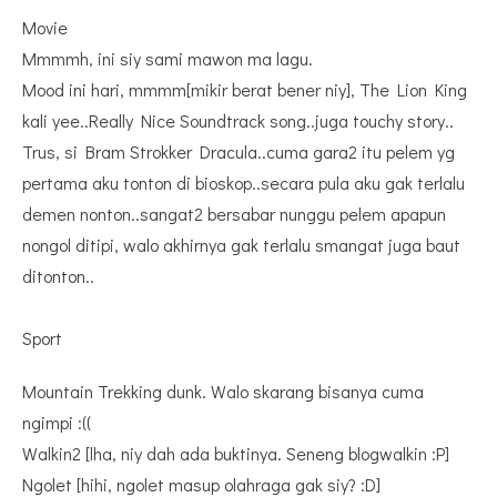
Movie
Mmmmh, ini siy sami mawon ma lagu.
Mood ini hari, mmmm[mikir berat bener niy], The Lion King
kali yee..Really Nice Soundtrack song..juga touchy story..
Trus, si Bram Strokker Dracula..cuma gara2 itu pelem yg
pertama aku tonton di bioskop..secara pula aku gak terlalu
demen nonton..sangat2 bersabar nunggu pelem apapun
nongol ditipi, walo akhirnya gak terlalu smangat juga baut
ditonton..
Sport
Mountain Trekking dunk. Walo skarang bisanya cuma
ngimpi :((
Walkin2 [lha, niy dah ada buktinya. Seneng blogwalkin :P]
Ngolet [hihi, ngolet masup olahraga gak siy? :D]