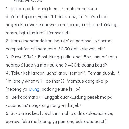
*****APAKAH KAMU*****
1. Iri-hati pada orang laen : iri mah mang kudu
dipiara..tapppe, yg pusitif dunk..coz, itu iri bisa buat
nggebukin awak'e dhewe, ben iso maju n future thinking..
mmm, bgitulah kira2 tiorinyak..:P
2. Kamu mengandalkan 'beauty' or 'personality':
some
composition of them both..30-70 deh keknyah..hihi
3. Punya SIM? : Blon! Nunggu diutangi Boz Januari taun
ngarep :( [ada yg mo ngutangi? 400rb doang koq :P]
4. Takut kehilangan 'uang' atau 'teman'?: Teman duonk, if
i'm lonely what will i do then?? Mampus dong eke ;p
[nebeng ya
Dung
..podo ngelune ki ..:P]
5. Berkacamata? : Enggak duonk,,,idung pesek mo pk
kacamata? nongkrong nang endhi jek?
6. Suka anak kecil : wah, ini mah ojo ditako'ke..aprrove,
aprrove [aka mo bilang, yg penteng bokteeeeee..:P]