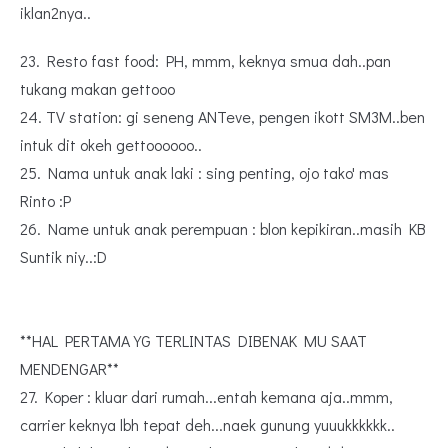
iklan2nya..
23. Resto fast food: PH, mmm, keknya smua dah..pan
tukang makan gettooo
24. TV station: gi seneng ANTeve, pengen ikott SM3M..ben
intuk dit okeh gettoooooo..
25. Nama untuk anak laki : sing penting, ojo tako' mas
Rinto :P
26. Name untuk anak perempuan : blon kepikiran..masih KB
Suntik niy..:D
**HAL PERTAMA YG TERLINTAS DIBENAK MU SAAT
MENDENGAR**
27. Koper : kluar dari rumah...entah kemana aja..mmm,
carrier keknya lbh tepat deh...naek gunung yuuukkkkkk..