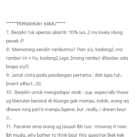
******PERNAHKAH KAMU*****
7. Berpikir tuk operasi plastik: 10% iya..2 my lovely idung
pesek :P
8. Memotong sendiri rambutmu? Poni siy, kadang2..ma
rambut ini n itu, kadang2 juga..[mang rambut dibadan ada
brapa siy?]
9. Jatuh cinta pada pandangan pertama : dah lupa tuh..
[merit effect..:D]
10. Berpikir untuk mengadopsi anak : yup, especially those
yg kbetulan berasal dr kluarga gak mampu..halah, wong aq
dhewe rung pati'o mampu bgene..but, really, i dream bout
it..
11. Pacaran ama orang yg jauuuh lbh tua : miswaq 4 taon
lbh muda..why bother to think bout this question [kek kek