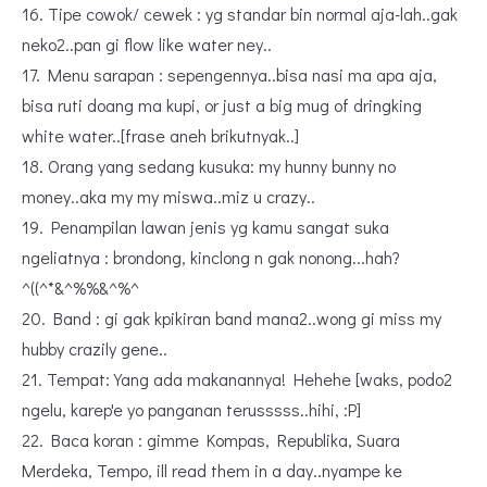
16. Tipe cowok/ cewek : yg standar bin normal aja-lah..gak
neko2..pan gi flow like water ney..
17. Menu sarapan : sepengennya..bisa nasi ma apa aja,
bisa ruti doang ma kupi, or just a big mug of dringking
white water..[frase aneh brikutnyak..]
18. Orang yang sedang kusuka: my hunny bunny no
money..aka my my miswa..miz u crazy..
19. Penampilan lawan jenis yg kamu sangat suka
ngeliatnya : brondong, kinclong n gak nonong...hah?
^((^*&^%%&^%^
20. Band : gi gak kpikiran band mana2..wong gi miss my
hubby crazily gene..
21. Tempat: Yang ada makanannya! Hehehe [waks, podo2
ngelu, karep'e yo panganan terusssss..hihi, :P]
22. Baca koran : gimme Kompas, Republika, Suara
Merdeka, Tempo, ill read them in a day..nyampe ke