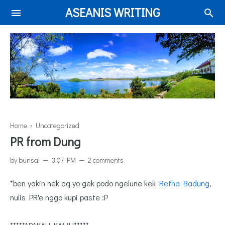
ASEANIS WRITING
Home
› Uncategorized
PR from
Dung
by
bunsal
3:07 PM
2 comments
*ben yakin nek aq yo gek podo ngelune kek
Retha Badung
,
nulis PR'e nggo kupi paste :P