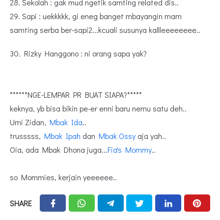
28. Sekolah : gak mud ngetik samting related dis..
29. Sapi : uekkkkk, gi eneg banget mbayangin mam
samting serba ber-sapi2...kcuali susunya kallleeeeeeee..
30. Rizky Hanggono : ni orang sapa yak?
******NGE-LEMPAR PR BUAT SIAPA?*****
keknya, yb bisa bikin pe-er enni baru nemu satu deh..
Umi Zidan,
Mbak Ida
..
trusssss,
Mbak Ipah
dan
Mbak Ossy
aja yah..
Oia, ada Mbak Dhona juga...
Fia's Mommy
..
so Mommies, kerjain yeeeeee..
SHARE