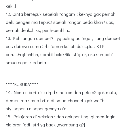
kek..]
12. Cinta bertepuk sebelah tangan? : keknya gak pernah
deh..pengen ma tepuk2 sbelah tangan beda khan? ups,
pernah denk..hiks, perih-perihhh..
13. Kehilangan dompet? : yg paling aq ingat, ilang dompet
pas duitnya cuma 5rb, jaman kuliah dulu..plus KTP
baru...Erghhhhhh, sambil bolak/lik istigfar, aku sumpahi
smua copet sedunia..
*****KUSUKA*****
14. Nonton berita? : drpd sinetron dan pelem2 gak mutu,
demen ma smua brita di smua channel..gak wajib
siy..seperlu n sepengennya aja..
15. Pelajaran di sekolah : dah gak penting..gi mentingin
plajaran jadi istri yg baek [nyambung g?]