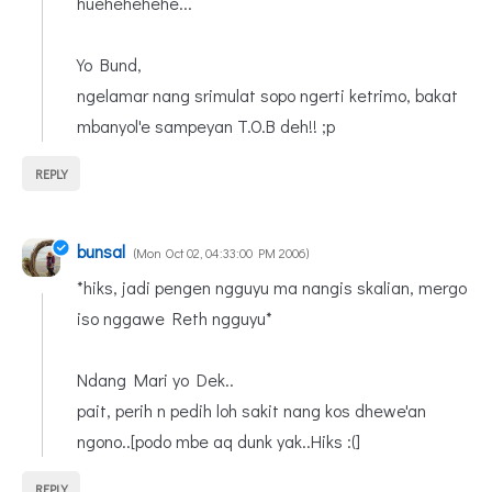
huehehehehe...
Yo Bund,
ngelamar nang srimulat sopo ngerti ketrimo, bakat
mbanyol'e sampeyan T.O.B deh!! ;p
REPLY
bunsal
Mon Oct 02, 04:33:00 PM 2006
*hiks, jadi pengen ngguyu ma nangis skalian, mergo
iso nggawe Reth ngguyu*
Ndang Mari yo Dek..
pait, perih n pedih loh sakit nang kos dhewe'an
ngono..[podo mbe aq dunk yak..Hiks :(]
REPLY