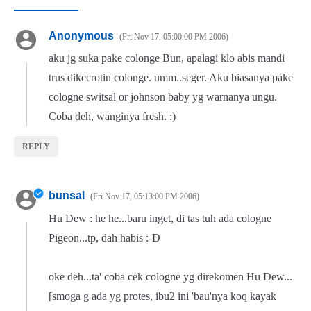
Anonymous
Fri Nov 17, 05:00:00 PM 2006
aku jg suka pake colonge Bun, apalagi klo abis mandi
trus dikecrotin colonge. umm..seger. Aku biasanya pake
cologne switsal or johnson baby yg warnanya ungu.
Coba deh, wanginya fresh. :)
REPLY
bunsal
Fri Nov 17, 05:13:00 PM 2006
Hu Dew : he he...baru inget, di tas tuh ada cologne
Pigeon...tp, dah habis :-D
oke deh...ta' coba cek cologne yg direkomen Hu Dew...
[smoga g ada yg protes, ibu2 ini 'bau'nya koq kayak