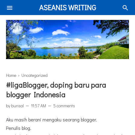
ASEANIS WRITING
Home
› Uncategorized
#ligaBlogger, doping baru para
blogger Indonesia
by
bunsal
11:57 AM
5 comments
Aku masih berani mengaku seorang blogger.
Penulis blog.