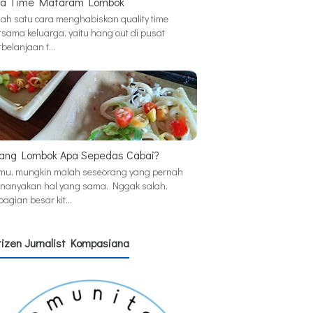
a Time Mataram Lombok
lah satu cara menghabiskan quality time
rsama keluarga, yaitu hang out di pusat
rbelanjaan t…
ang Lombok Apa Sepedas Cabai?
mu, mungkin malah seseorang yang pernah
nanyakan hal yang sama. Nggak salah.
bagian besar kit…
tizen Jurnalist Kompasiana