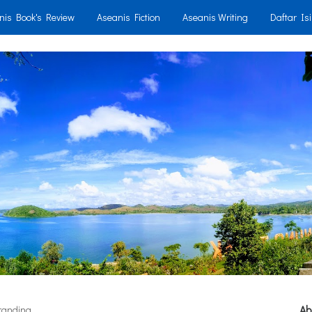
nis Book's Review
Aseanis Fiction
Aseanis Writing
Daftar Isi
Ab
randing