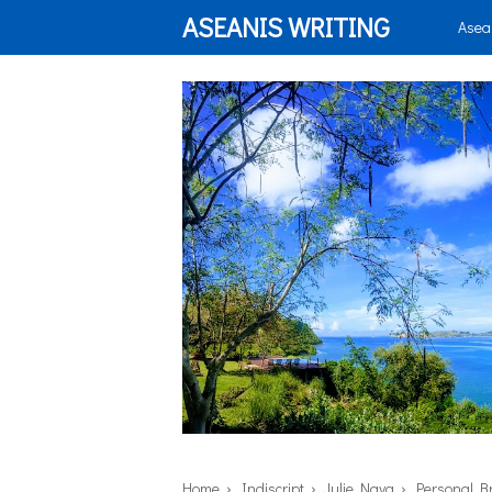
ASEANIS WRITING
Asea
Home
›
Indiscript
›
Julie Nava
›
Personal B