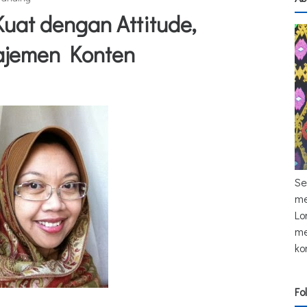
uat dengan Attitude,
ajemen Konten
Se
me
Lo
me
ko
Fo