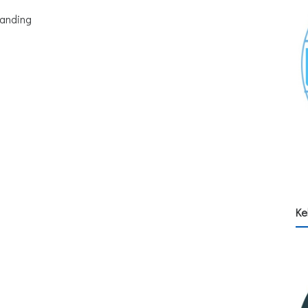
randing
Ke