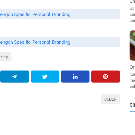
Ch
Sa
 dengan Spesific Personal Branding
be
pe
 dengan Spesific Personal Branding
nding
Or
Ka
me
Se
OLDER
Ci