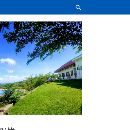
out Me