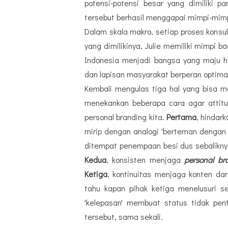
potensi-potensi besar yang dimiliki p
tersebut berhasil menggapai mimpi-mimpi
Dalam skala makro, setiap proses konsu
yang dimilikinya, Julie memiliki mimpi 
Indonesia menjadi bangsa yang maju h
dan lapisan masyarakat berperan optim
Kembali mengulas tiga hal yang bisa m
menekankan beberapa cara agar attitu
personal branding kita.
Pertama
, hindar
mirip dengan analogi 'berteman dengan
ditempat penempaan besi dus sebalikny
Kedua
, konsisten menjaga
personal br
Ketiga
, kontinuitas menjaga konten da
tahu kapan pihak ketiga menelusuri se
'kelepasan' membuat status tidak pent
tersebut, sama sekali.