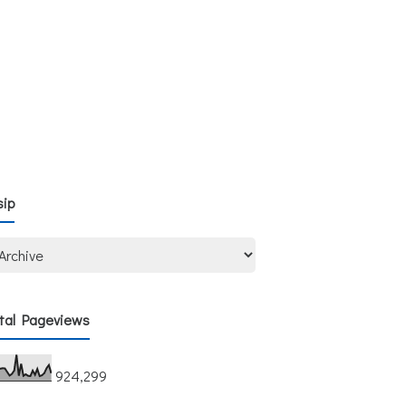
sip
tal Pageviews
924,299