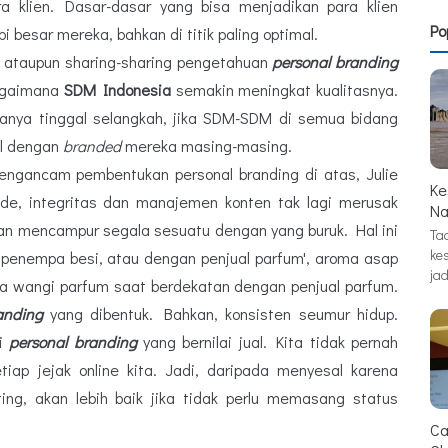
ara klien. Dasar-dasar yang bisa menjadikan para klien
Po
 besar mereka, bahkan di titik paling optimal.
l ataupun sharing-sharing pengetahuan
personal branding
bagaimana
SDM Indonesia
semakin meningkat kualitasnya.
anya tinggal selangkah, jika SDM-SDM di semua bidang
al dengan
branded
mereka masing-masing.
engancam pembentukan personal branding di atas, Julie
Ke
de, integritas dan manajemen konten tak lagi merusak
Na
kan mencampur segala sesuatu dengan yang buruk. Hal ini
Tad
ke
 penempa besi, atau dengan penjual parfum', aroma asap
jad
a wangi parfum saat berdekatan dengan penjual parfum.
anding
yang dibentuk. Bahkan, konsisten seumur hidup.
ri
personal branding
yang bernilai jual. Kita tidak pernah
tiap jejak online kita. Jadi, daripada menyesal karena
ing, akan lebih baik jika tidak perlu memasang status
Ca