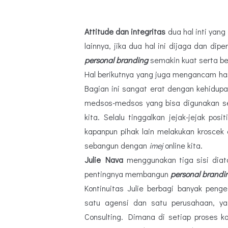
Attitude dan integritas
dua hal inti yan
lainnya, jika dua hal ini dijaga dan d
personal branding
semakin kuat serta ber
Hal berikutnya yang juga mengancam ha
Bagian ini sangat erat dengan kehidup
medsos-medsos yang bisa digunakan s
kita. Selalu tinggalkan jejak-jejak po
kapanpun pihak lain melakukan kroscek 
sebangun dengan
imej
online kita.
Julie Nava
menggunakan tiga sisi diata
pentingnya membangun
personal brandi
Kontinuitas Julie berbagi banyak peng
satu agensi dan satu perusahaan, y
Consulting. Dimana di setiap proses k