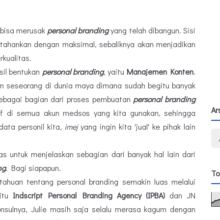
g bisa merusak
personal branding
yang telah dibangun. Sisi
ipertahankan dengan maksimal, sebaliknya akan menjadikan
kualitas.
sil bentukan
personal branding
, yaitu
Manajemen Konten
.
an seseorang di dunia maya dimana sudah begitu banyak
ebagai bagian dari proses pembuatan
personal branding
Ar
sitif di semua akun medsos yang kita gunakan, sehingga
data personil kita,
imej
yang ingin kita 'jual' ke pihak lain
s untuk menjelaskan sebagian dari banyak hal lain dari
ng
. Bagi siapapun.
To
etahuan tentang personal branding semakin luas melalui
aitu
Indscript Personal Branding Agency (IPBA)
dan JN
onsulnya, Julie masih saja selalu merasa kagum dengan