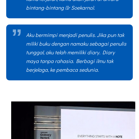
bintang-bintang (Ir Soekarno).
Aku bermimpi menjadi penulis. Jika pun tak
miliki buku dengan namaku sebagai penulis
tunggal, aku telah memiliki diary. Diary
maya tanpa rahasia. Berbagi ilmu tak
berjelaga, ke pembaca sedunia.