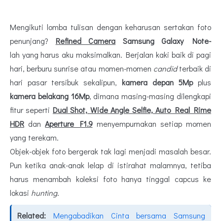
Mengikuti lomba tulisan dengan keharusan sertakan foto
penunjang?
Refined Camera
Samsung Galaxy Note-
lah
yang harus aku maksimalkan. Berjalan kaki baik di pagi
hari, berburu sunrise atau momen-momen
candid
terbaik di
hari pasar tersibuk sekalipun,
kamera depan 5Mp
plus
kamera belakang 16Mp
, dimana masing-masing dilengkapi
fitur seperti
Dual Shot, Wide Angle Selfie, Auto Real Rime
HDR
dan
Aperture F1.9
menyempurnakan setiap momen
yang terekam.
Objek-objek foto bergerak tak lagi menjadi masalah besar.
Pun ketika anak-anak lelap di istirahat malamnya, tetiba
harus menambah koleksi foto hanya tinggal capcus ke
lokasi
hunting
.
Related:
Mengabadikan Cinta bersama Samsung