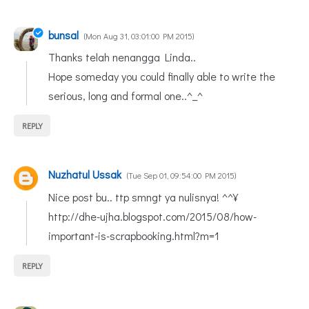
bunsal
Mon Aug 31, 03:01:00 PM 2015
Thanks telah nenangga Linda..
Hope someday you could finally able to write the
serious, long and formal one..^_^
REPLY
Nuzhatul Ussak
Tue Sep 01, 09:54:00 PM 2015
Nice post bu.. ttp smngt ya nulisnya! ^^¥
http://dhe-ujha.blogspot.com/2015/08/how-
important-is-scrapbooking.html?m=1
REPLY