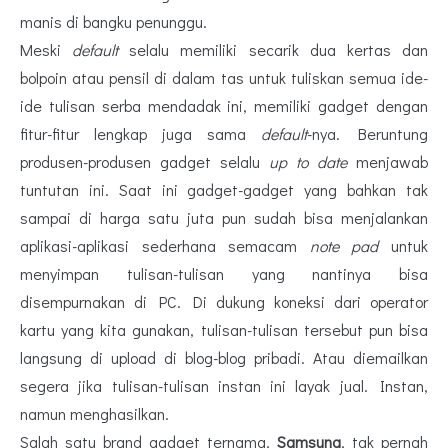
manis di bangku penunggu.
Meski
default
selalu memiliki secarik dua kertas dan
bolpoin atau pensil di dalam tas untuk tuliskan semua ide-
ide tulisan serba mendadak ini, memiliki gadget dengan
fitur-fitur lengkap juga sama
default
-nya. Beruntung
produsen-produsen gadget selalu
up to date
menjawab
tuntutan ini. Saat ini gadget-gadget yang bahkan tak
sampai di harga satu juta pun sudah bisa menjalankan
aplikasi-aplikasi sederhana semacam
note pad
untuk
menyimpan tulisan-tulisan yang nantinya bisa
disempurnakan di PC. Di dukung koneksi dari operator
kartu yang kita gunakan, tulisan-tulisan tersebut pun bisa
langsung di upload di blog-blog pribadi. Atau diemailkan
segera jika tulisan-tulisan instan ini layak jual. Instan,
namun menghasilkan.
Salah satu brand gadget ternama,
Samsung
, tak pernah