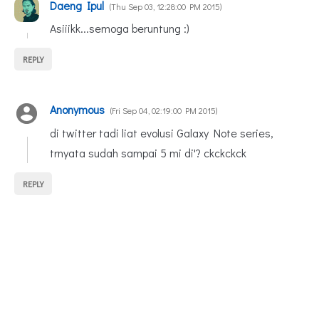
Daeng Ipul
Thu Sep 03, 12:28:00 PM 2015
Asiiikk...semoga beruntung :)
REPLY
Anonymous
Fri Sep 04, 02:19:00 PM 2015
di twitter tadi liat evolusi Galaxy Note series,
trnyata sudah sampai 5 mi di'? ckckckck
REPLY