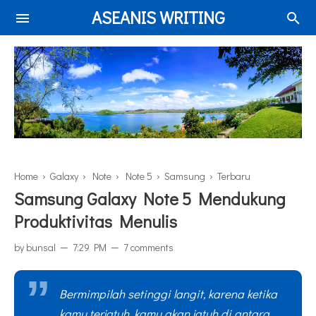
ASEANIS WRITING
Home
›
Galaxy
›
Note
›
Note 5
›
Samsung
›
Terbaru
Samsung Galaxy Note 5 Mendukung
Produktivitas Menulis
by
bunsal
7:29 PM
7 comments
Bermimpilah setinggi langit, karena ketika
kamu terjatuh, kamu akan jatuh di antara