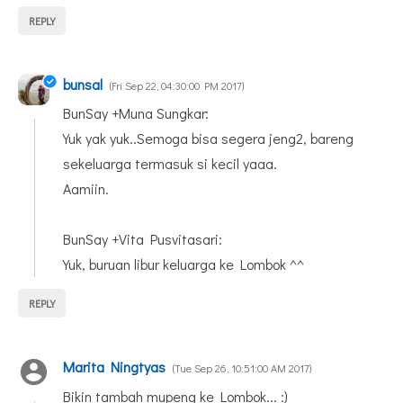
REPLY
bunsal
Fri Sep 22, 04:30:00 PM 2017
BunSay +Muna Sungkar:
Yuk yak yuk..Semoga bisa segera jeng2, bareng
sekeluarga termasuk si kecil yaaa.
Aamiin.
BunSay +Vita Pusvitasari:
Yuk, buruan libur keluarga ke Lombok ^^
REPLY
Marita Ningtyas
Tue Sep 26, 10:51:00 AM 2017
Bikin tambah mupeng ke Lombok... :)