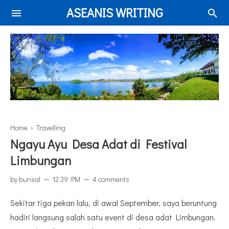
ASEANIS WRITING
Home
›
Travelling
Ngayu Ayu Desa Adat di Festival
Limbungan
by
bunsal
12:39 PM
4 comments
Sekitar tiga pekan lalu, di awal September, saya beruntung
hadiri langsung salah satu event di desa adat Limbungan.