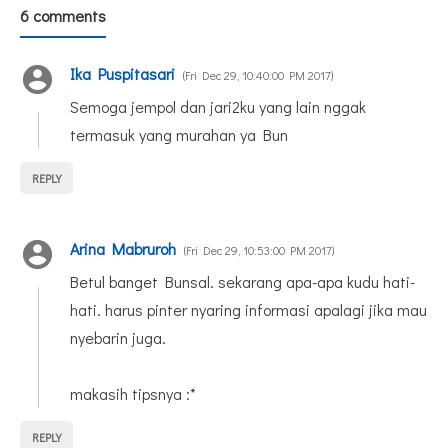
6 comments
Ika Puspitasari
Fri Dec 29, 10:40:00 PM 2017
Semoga jempol dan jari2ku yang lain nggak
termasuk yang murahan ya Bun
REPLY
Arina Mabruroh
Fri Dec 29, 10:53:00 PM 2017
Betul banget Bunsal. sekarang apa-apa kudu hati-
hati. harus pinter nyaring informasi apalagi jika mau
nyebarin juga.
makasih tipsnya :*
REPLY