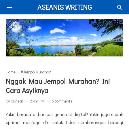
ASEANIS WRITING
Home
›
#JempolMurahan
Nggak Mau Jempol Murahan? Ini
Cara Asyiknya
by
bunsal
8:49 PM
6 comments
Yakin berada di barisan generasi digital? Yakin juga sudah
optimal menjaga diri untuk tidak sembarangan berbagi