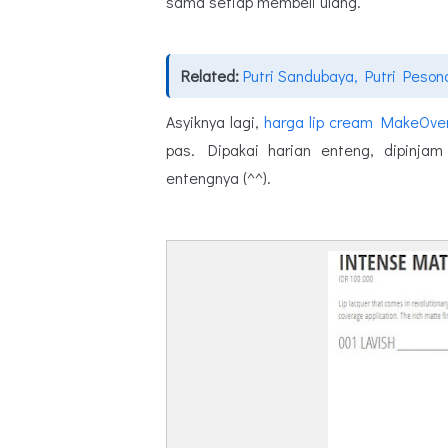
sama setiap membeli ulang.
Related:
Putri Sandubaya, Putri Peso
Asyiknya lagi,
harga lip cream MakeOve
pas. Dipakai harian enteng, dipinja
entengnya (^^).