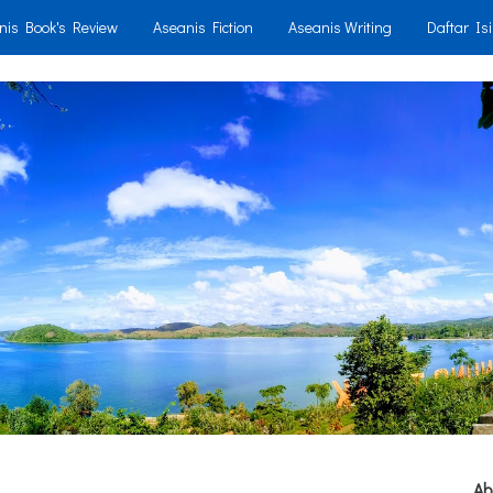
nis Book's Review
Aseanis Fiction
Aseanis Writing
Daftar Isi
Ab