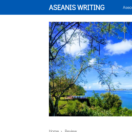
ASEANIS WRITING
Asea
Home
›
Review