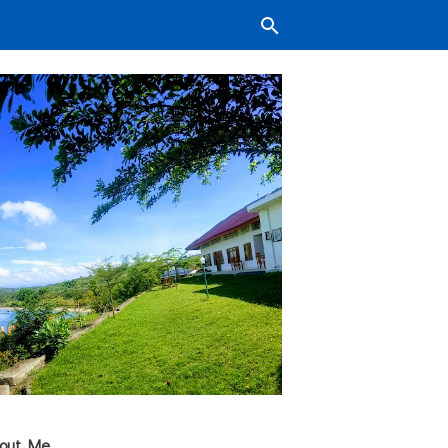
out Me