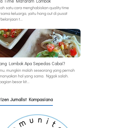
a Time Mataram Lombok
lah satu cara menghabiskan quality time
rsama keluarga, yaitu hang out di pusat
rbelanjaan t…
ang Lombok Apa Sepedas Cabai?
mu, mungkin malah seseorang yang pernah
nanyakan hal yang sama. Nggak salah.
bagian besar kit…
tizen Jurnalist Kompasiana