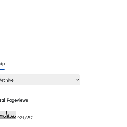
sip
tal Pageviews
921,657