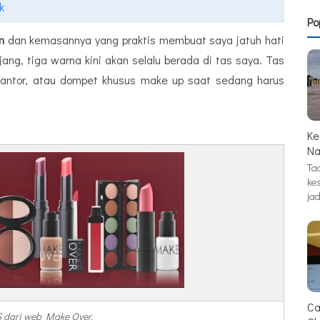
k
Po
m
dan kemasannya yang praktis membuat saya jatuh hati
njang, tiga warna kini akan selalu berada di tas saya. Tas
 kantor, atau dompet khusus make up saat sedang harus
Ke
Na
Tad
ke
jad
Ca
 dari web Make Over.