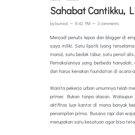
Sahabat Cantikku, 
by
bunsal
8:42 PM
2 comments
Menjadi penulis lepas dan blogger di em
saya miliki. Satu lipstik (yang terselama
mana), satu bedak tabur, satu pensil ali
Pemakaiannya yang berbeda hanyalah, usa
dan harus kenakan foundation di acara-
Wanita pekerja urban umumnya telah me
primer. Bukan tanpa alasan. Walaupun 
aktifitas luar kantor di mana banyak b
penampilan prima. Busana rapi dan wajah
merupakan satu kesatuan agar bisa tetap