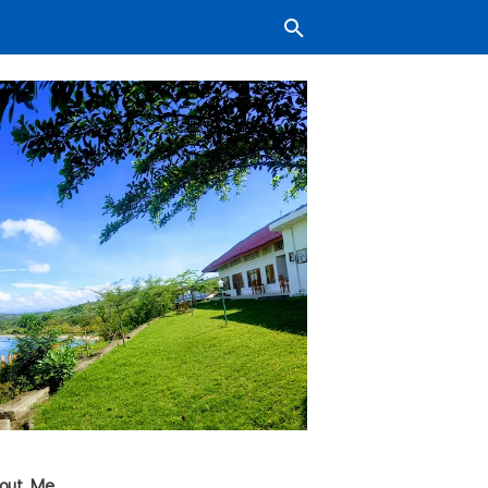
out Me