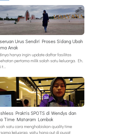
seruan Urus Sendiri Proses Sidang Ubah
ma Anak
inya hanya ingin update daftar fasilitas
sehatan pertama milik salah satu keluarga. Eh,
i t…
shless Praktis SPOTS di Wendys dan
a Time Mataram Lombok
lah satu cara menghabiskan quality time
rsama keluarga, yaitu hang out di pusat