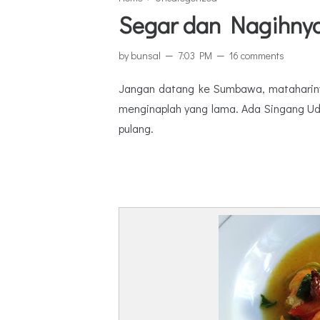
Segar dan Nagihny
by
bunsal
7:03 PM
16 comments
Jangan datang ke Sumbawa, matahariny
menginaplah yang lama. Ada Singang U
pulang.