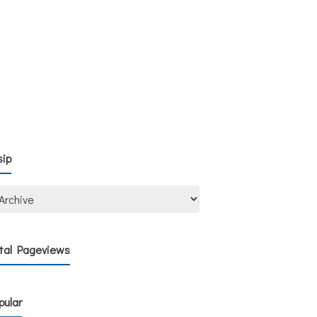
sip
tal Pageviews
pular