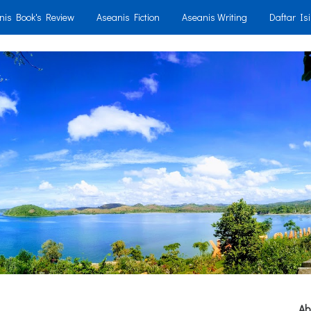
nis Book's Review
Aseanis Fiction
Aseanis Writing
Daftar Isi
Ab