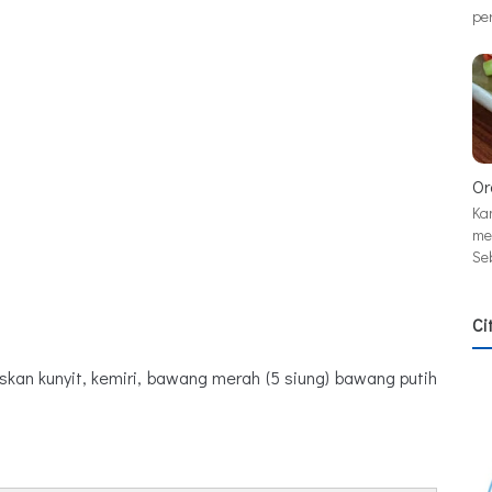
pe
Or
Ka
me
Se
Ci
uskan kunyit, kemiri, bawang merah (5 siung) bawang putih