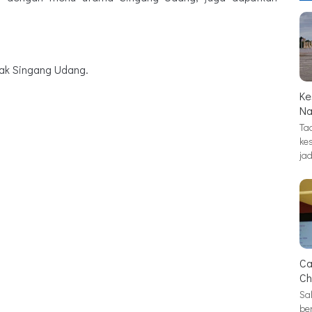
sak Singang Udang.
Ke
Na
Tad
ke
jad
Ca
Ch
Sa
be