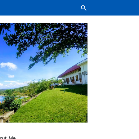
out Me