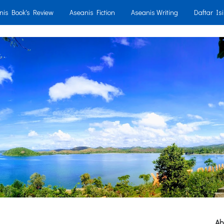
nis Book's Review
Aseanis Fiction
Aseanis Writing
Daftar Isi
Ab