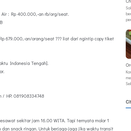
Ch
Sa
Air : Rp 400.000,-an rb/org/seat.
be
pe
IB
 679.000,-an/orang/seat ??? liat dari ngintip copy tiket
aktu Indonesia Tengah].
Or
or.
Ka
me
Se
m / HP: 081908334748
Ci
esawat sekitar jam 16.00 WITA. Tapi ternyata molor 1
 dan snack ringan. Untuk berjaga-jaga jika waktu transit