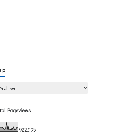
sip
tal Pageviews
922,935