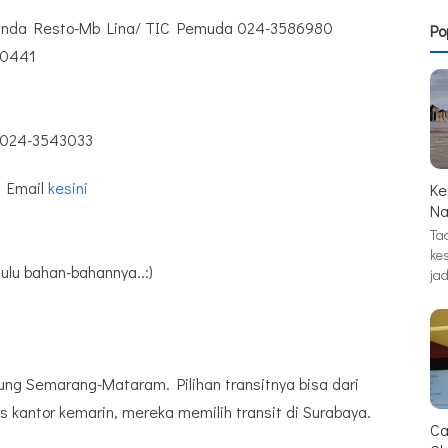
randa Resto-Mb Lina/ TIC Pemuda 024-3586980
Po
50441
: 024-3543033
g Email
kesini
Ke
Na
Tad
ke
dulu bahan-bahannya..:)
jad
ung Semarang-Mataram. Pilihan transitnya bisa dari
os kantor kemarin, mereka memilih transit di Surabaya.
Ca