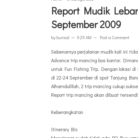
Report Mudik Lebar
September 2009
by
bunsal
9:29 AM
Post a Comment
Sebenarnya perjalanan mudik kali ini ti
Advance trip mancing bos kantor. Dimana
untuk Fun Fishing Trip. Dengan lokasi di 
di 22-24 September di spot Tanjung Ban
Alhamdulillah, 2 trip mancing cukup sukse
Report trip mancing akan dibuat tersendir
Keberangkatan
Itinerary Bis
Mengingat sudah tidak ada PO Bus yang 