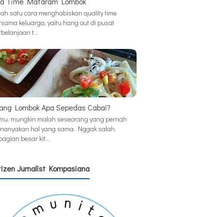
a Time Mataram Lombok
lah satu cara menghabiskan quality time
rsama keluarga, yaitu hang out di pusat
rbelanjaan t…
ang Lombok Apa Sepedas Cabai?
mu, mungkin malah seseorang yang pernah
nanyakan hal yang sama. Nggak salah.
bagian besar kit…
tizen Jurnalist Kompasiana