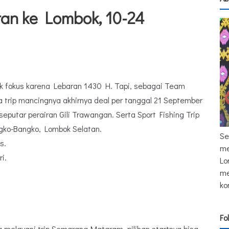
an ke Lombok, 10-24
dak fokus karena Lebaran 1430 H. Tapi, sebagai Team
 trip mancingnya akhirnya deal per tanggal 21 September
seputar perairan Gili Trawangan. Serta Sport Fishing Trip
gko-Bangko, Lombok Selatan.
Se
s.
me
i.
Lo
me
ko
Fo
melayani trip Semarang-Mataram, pilihan startnya bisa