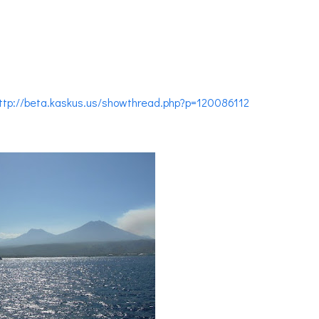
ttp://beta.kaskus.us/showthread.php?p=120086112