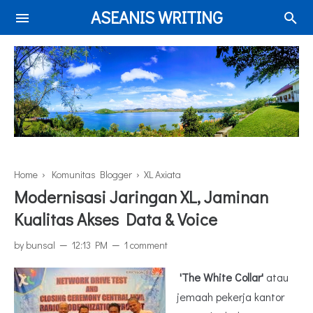
ASEANIS WRITING
Home
›
Komunitas Blogger
›
XL Axiata
Modernisasi Jaringan XL, Jaminan
Kualitas Akses Data & Voice
by
bunsal
12:13 PM
1 comment
'The White Collar'
atau
jemaah pekerja kantor