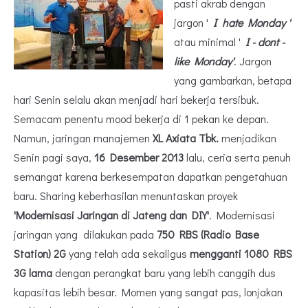
pasti akrab dengan
jargon '
I hate Monday '
atau minimal '
I - dont -
like Monday'
. Jargon
yang gambarkan, betapa
hari Senin selalu akan menjadi hari bekerja tersibuk.
Semacam penentu mood bekerja di 1 pekan ke depan.
Namun, jaringan manajemen
XL Axiata Tbk.
menjadikan
Senin pagi saya,
16 Desember 2013
lalu, ceria serta penuh
semangat karena berkesempatan dapatkan pengetahuan
baru. Sharing keberhasilan menuntaskan proyek
'Modernisasi Jaringan di Jateng dan DIY'
. Modernisasi
jaringan yang dilakukan pada
750 RBS (Radio Base
Station) 2G
yang telah ada sekaligus
mengganti 1080 RBS
3G lama
dengan perangkat baru yang lebih canggih dus
kapasitas lebih besar. Momen yang sangat pas, lonjakan