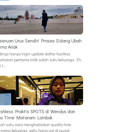
seruan Urus Sendiri Proses Sidang Ubah
ma Anak
inya hanya ingin update daftar fasilitas
sehatan pertama milik salah satu keluarga. Eh,
i t…
shless Praktis SPOTS di Wendys dan
a Time Mataram Lombok
lah satu cara menghabiskan quality time
rsama keluarga, yaitu hang out di pusat