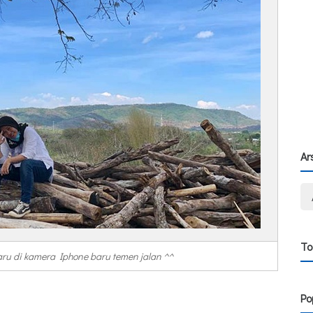
Ar
To
aru di kamera Iphone baru temen jalan ^^
Po