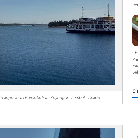
pe
Or
Ka
me
Se
Ci
ri kapal laut di Pelabuhan Kayangan Lombok. Dokpri