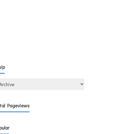
sip
tal Pageviews
pular