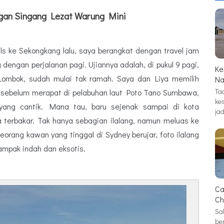
an Singang Lezat Warung Mini
nials ke Sekongkang lalu, saya berangkat dengan travel jam
g dengan perjalanan pagi. Ujiannya adalah, di pukul 9 pagi,
Ke
Lombok, sudah mulai tak ramah. Saya dan Liya memilih
Na
Tad
sebelum merapat di pelabuhan laut Poto Tano Sumbawa,
ke
yang cantik. Mana tau, baru sejenak sampai di kota
jad
terbakar. Tak hanya sebagian ilalang, namun meluas ke
orang kawan yang tinggal di Sydney berujar, foto ilalang
ampak indah dan eksotis.
Ca
Ch
Sa
be