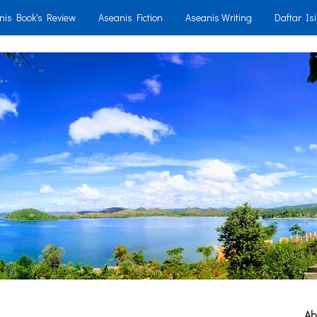
nis Book's Review
Aseanis Fiction
Aseanis Writing
Daftar Isi
Ab