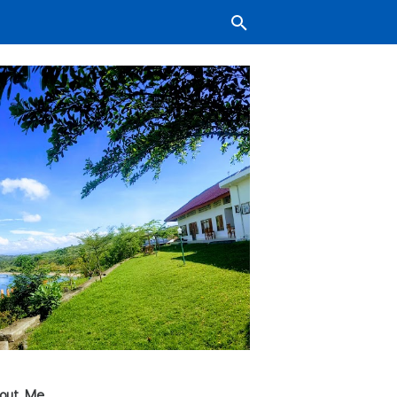
out Me