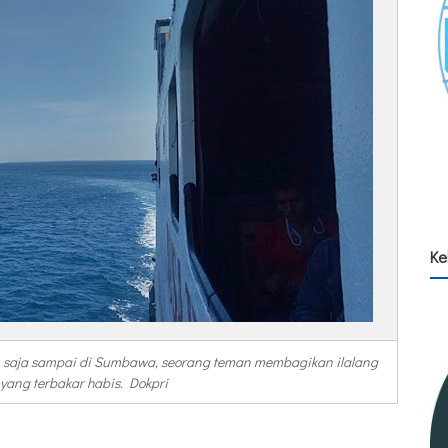
Ke
u saja sampai di Sumbawa, seorang teman membagikan ilalang
ang terbakar habis. Dokpri