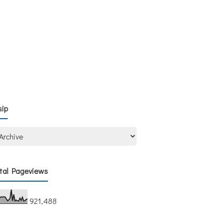
sip
tal Pageviews
921,488