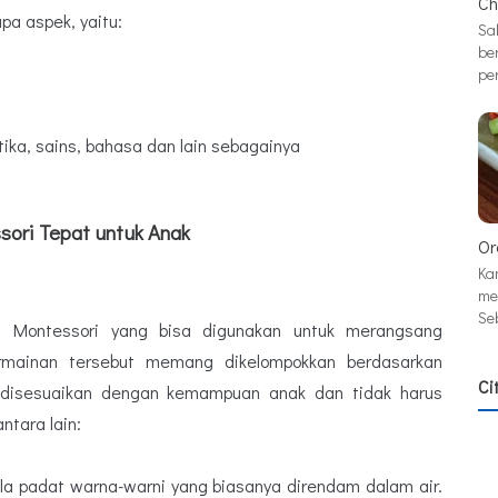
Ch
a aspek, yaitu:
Sa
be
pe
ka, sains, bahasa dan lain sebagainya
ori Tepat untuk Anak
Or
Ka
me
Se
 Montessori yang bisa digunakan untuk merangsang
ermainan tersebut memang dikelompokkan berdasarkan
Ci
 disesuaikan dengan kemampuan anak dan tidak harus
ntara lain:
la padat warna-warni yang biasanya direndam dalam air.