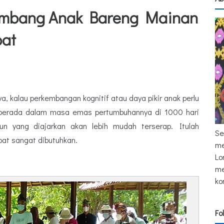
mbang Anak Bareng Mainan
pat
a, kalau p
erkembangan kognitif atau daya pikir anak perlu
ak berada dalam masa emas pertumbuhannya di 1000 hari
n yang diajarkan akan lebih mudah terserap. Itulah
Se
pat sangat dibutuhkan.
me
Lo
me
ko
Fo