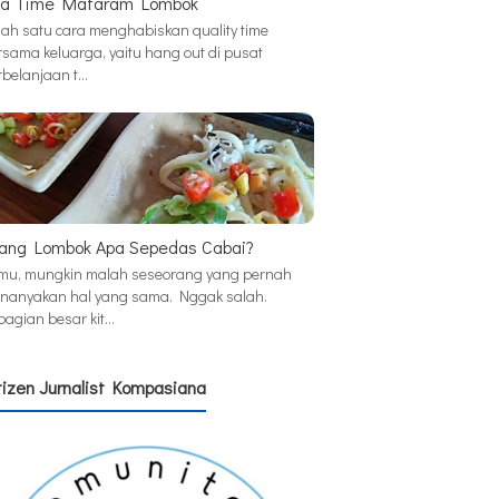
a Time Mataram Lombok
lah satu cara menghabiskan quality time
rsama keluarga, yaitu hang out di pusat
rbelanjaan t…
ang Lombok Apa Sepedas Cabai?
mu, mungkin malah seseorang yang pernah
nanyakan hal yang sama. Nggak salah.
bagian besar kit…
tizen Jurnalist Kompasiana