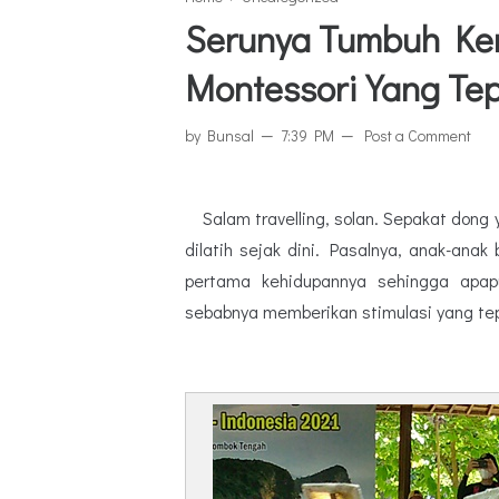
Serunya Tumbuh Ke
Montessori Yang Te
by
Bunsal
7:39 PM
Post a Comment
Salam travelling, solan. Sepakat dong y
dilatih sejak dini. Pasalnya, anak-an
pertama kehidupannya sehingga apapu
sebabnya memberikan stimulasi yang te