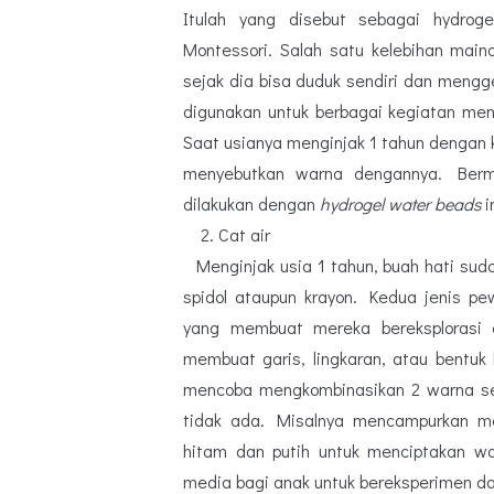
Itulah yang disebut sebagai hydro
Montessori. Salah satu kelebihan main
sejak dia bisa duduk sendiri dan mengg
digunakan untuk berbagai kegiatan men
Saat usianya menginjak 1 tahun dengan
menyebutkan warna dengannya. Berm
dilakukan dengan
hydrogel water beads
in
2. Cat air
Menginjak usia 1 tahun, buah hati su
spidol ataupun krayon. Kedua jenis p
yang membuat mereka bereksplorasi 
membuat garis, lingkaran, atau bentuk 
mencoba mengkombinasikan 2 warna sek
tidak ada. Misalnya mencampurkan m
hitam dan putih untuk menciptakan wa
media bagi anak untuk bereksperimen d