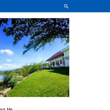
out Me