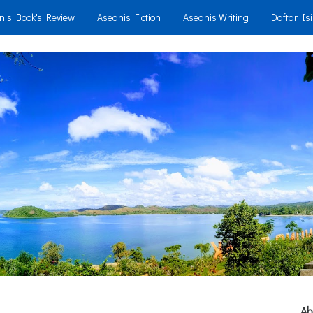
nis Book's Review
Aseanis Fiction
Aseanis Writing
Daftar Isi
Ab